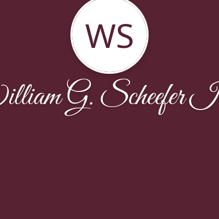
WS
lliam G. Scheefer